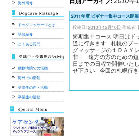
日別アーカイブ:
2010年
海外研修
2011年度 ビギナー集中コース開
ドッグマッサージとは
投稿日:
2010年12月10日
作成者:
講師紹介
短期集中コース 明日はド
道に行きます 札幌のプー
よくある質問
グマッサージの１ＤＡＹレ
非！ 遠方の方のための短
日までの日程で開催いたし
動物病院での活動
せ下さい 今回の札幌行き
海外での活動
受講生の声・活動
卒業生の活動