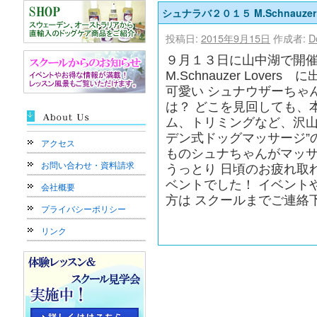
シュナラバ２０１５ M.Schnauze
投稿日:
2015年9月15日
作成者:
D
９月１３日に山中湖で開催
M.Schnauzer Lov
可愛い シュナウザーちゃ
は？ どこを見回しても、
ム、トリミングなど、沢山
デン式ドッグマッサージ”
アクセス
ものシュナちゃんがマッサ
お問い合わせ・資料請求
うっとり 日頃のお疲れ取
ベントでした！ イベント
会社概要
方は スクールまでご連絡
プライバシーポリシー
リンク