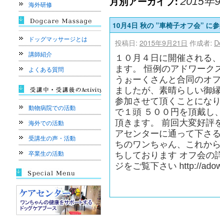
月別アーカイブ:
2015年
海外研修
10月4日 秋の ”車椅子オフ会” 
ドッグマッサージとは
投稿日:
2015年9月21日
作成者:
D
講師紹介
１０月４日に開催される、秋
ます。 恒例のアドワーク
よくある質問
うぉーくさんと合同のオフ
ましたが、素晴らしい御
参加させて頂くことになり
動物病院での活動
で１頭 ５００円を頂戴し
頂きます。 前回大変好評
海外での活動
アセンターに通って下さる
受講生の声・活動
ちのワンちゃん、これから
卒業生の活動
ちしております オフ会の
ジをご覧下さい http://adow