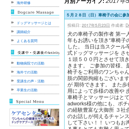
月別アーカイブ:
2017年
海外研修
５月２８日（日）車椅子の会に参
ドッグマッサージとは
投稿日:
2017年5月23日
作成者:
D
講師紹介
犬の車椅子の製作者 第一人者
年もお誘いを頂き”車椅子
よくある質問
した。 当日は当スクール
式ドッグマッサージを さ
１頭５００円とさせて頂き
動物病院での活動
きます。 ご参加の皆様、
椅子をご利用のワンちゃん
海外での活動
肢の関節拘縮もございま
受講生の声・活動
が 期待できます。 また
卒業生の活動
用によって歩様の改善や 
車椅子とマッサージはとて
adworks様の他にも、
の経験豊富な大御所 ３社
のお話しが伺えるチャンス
して下さい！！ いつもお