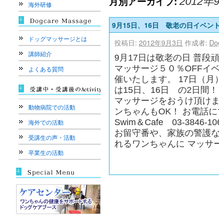
月別アーカイブ:
2012年
海外研修
9月15日、16日 敬老の日イベン
ドッグマッサージとは
投稿日:
2012年9月3日
作成者:
Do
講師紹介
9月17日は敬老の日 普
マッサージ５０％OFFイベント
よくある質問
催いたします。 17日（
は15日、16日 の2日間！
マッサージをおうけ頂けま
動物病院での活動
ンちゃんもOK！ お電話に
Swim＆Cafe 03-3846-106
海外での活動
お留守番や、家族の警護
受講生の声・活動
れるワンちゃんに マッ
卒業生の活動