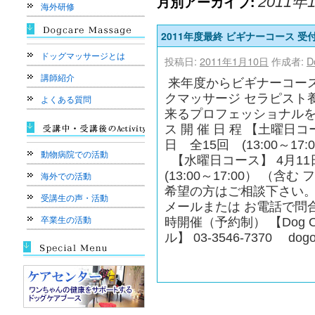
月別アーカイブ:
2011年
海外研修
2011年度最終 ビギナーコース 受
ドッグマッサージとは
投稿日:
2011年1月10日
作成者:
D
講師紹介
来年度からビギナーコース
クマッサージ セラピスト養
よくある質問
来るプロフェッショナルを育
ス 開 催 日 程 【土曜
日 全15回 (13:00～1
動物病院での活動
【水曜日コース】 4月1
(13:00～17:00） （
海外での活動
希望の方はご相談下さい
受講生の声・活動
メールまたは お電話で問
卒業生の活動
時開催（予約制） 【Dog O
ル】 03-3546-7370 dogo