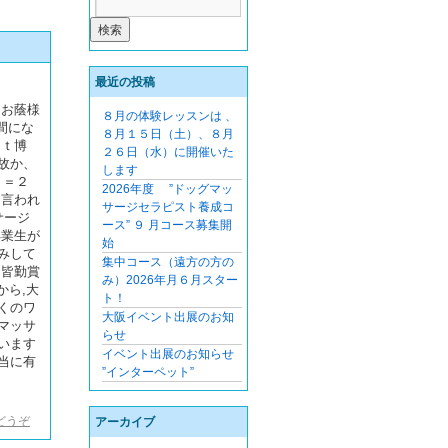
最近の投稿
 お蔭様
８月の体験レッスンは 、
間にな
８月１５日（土）、８月
ｅｔ博
２６日（水）に開催いた
故か、
します
０＝２
2026年度 ”ドッグマッ
て言われ
サージセラピスト養成コ
サージ
ース” ９ 月コース募集開
卒業生が
始
みして
集中コース（遠方の方の
日皆勤賞
み）2026年月６月スター
から,大
ト！
くのワ
大阪イベント出展のお知
マッサ
らせ
います
イベント出展のお知らせ
当に有
”インターペット”
どうぞ
アーカイブ