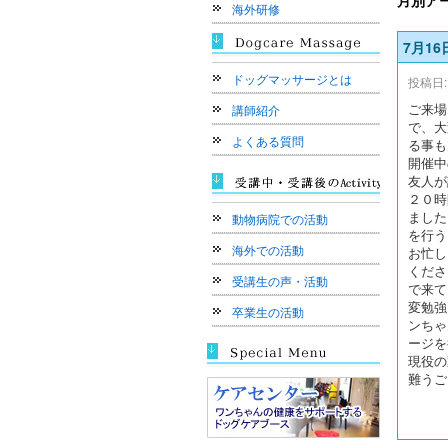
月別ア
海外研修
7月16
ドッグマッサージとは
投稿日:
ご来場
講師紹介
で、大
よくある質問
る事も
開催中
友人が
２０時
ました
動物病院での活動
を行う
海外での活動
お忙し
くださ
受講生の声・活動
で来て
変勉強
卒業生の活動
ンちゃ
ージを
現役の
難うご