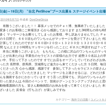
ーカイブ:
2010年5月
日(金)～19日(月) ”台北 PetShow”ブース出展＆ ステージイベント出場
2010年5月7日
作成者:
DogOneGinza
 有難うございました！！ 幕張メッセでのＰｅｔ博、無事終了いたしました
変多くのお客様にご来場頂き 心から感謝しております また3時間もの待ち時
多く マッサージをお断りしてしまったお客様、申し訳ありませんでした Ｐ
の５日間で、６６０頭ものワンちゃんがマッサージを受けて下さいました 何
計算してくれたのですが ６６０頭×２０分＝１３２００分 １３２００分÷６
間 なんと２２０時間もマッサージを行ったことに ギネスに申請すれば？っ
 本当に有難うございました もちろん、この様に沢山のワンちゃんのマッ
ことが出来たのは 卒業生のセラピストの皆様のお力です 総勢３０名以上の
い中、手伝って下さったのです すでにお店をオープンしていてわざわざお休
った方 長野県、群馬県、茨城県など遠方から来てくださった方 ５日間、毎
くださった方 心から感謝、感謝です 参加して下さったセラピストの皆さん
になったと言っていただきました マッサージを上達させるには、どれだけ多
んを施術するかにかかっています そう言った意味でも、沢山のワンちゃんの
行った皆さんは,今回のイベントで、技術がグ～ンとランクアップされたと思
動物看護師の方も、皆さん動物病院のお休みを使って来てくださいました 本
ざいました 反省会（打ち上げ）が楽しみですね
カテゴリー:
海外での活動
|
コメントを