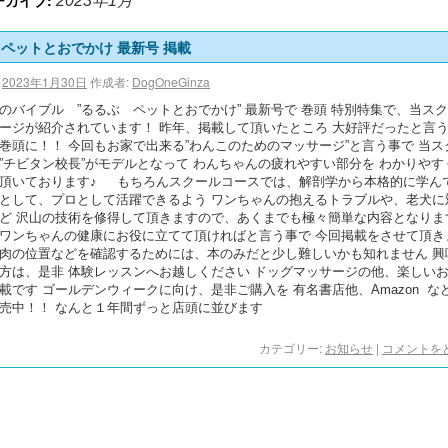
ーカイブ:
2023年1月
 ペットとおでかけ 最新号 掲載
2023年1月30日
作成者:
DogOneGinza
のバイブル ”るるぶ ペットとおでかけ” 最新号で 巻頭 特別特集で、当ス
ージが紹介されています！ 昨年、掲載して頂いたところ 大好評だったと言
巻頭に！！ 今回もお家で出来る”わんこのためのマッサージ”と言う事で 当ス
”チビタン校長”がモデルとなって わんちゃんの疲れやすい部分を わかりやす
頂いております♪ もちろんスクールコースでは、解剖学から本格的に学ん
として、プロとして活躍できるよう ワンちゃんの抱えるトラブルや、老犬に
ど 沢山の技術を修得して頂きますので、あくまでも極々簡単な内容となりま
ワンちゃんの健康にお役に立てて頂ければと言う事で 今回掲載をさせて頂き
肉の位置などを確認するためには、本のみだと少し難しいかも知れません 興
方は、是非 体験レッスンへお越しください ドッグマッサージの他、楽しい
載です ゴールデンウィークに向け、是非ご購入を 有名書店他、Amazon な
発売中！！ なんと１年間ずっと店頭に並びます
カテゴリー:
お知らせ
|
コメントを