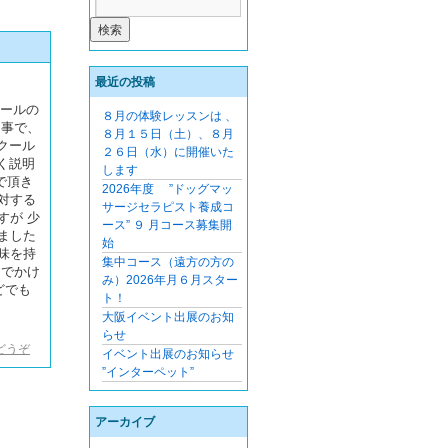
最近の投稿
クールの
８月の体験レッスンは 、
う事で、
８月１５日（土）、８月
クール
２６日（水）に開催いた
く説明
します
で頂き
2026年度 ”ドッグマッ
対する
サージセラピスト養成コ
すが 少
ース” ９ 月コース募集開
ました
始
味を持
集中コース（遠方の方の
おでかけ
み）2026年月６月スター
どでも
ト！
大阪イベント出展のお知
らせ
どうぞ
イベント出展のお知らせ
”インターペット”
アーカイブ