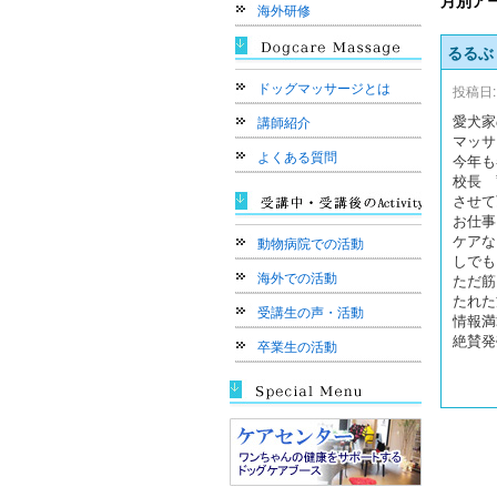
月別ア
海外研修
るるぶ
ドッグマッサージとは
投稿日:
愛犬家
講師紹介
マッサ
よくある質問
今年も
校長 
させて
お仕事
ケアな
動物病院での活動
しでも
海外での活動
ただ筋
たれた
受講生の声・活動
情報満
絶賛
卒業生の活動