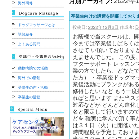
月別アーカイブ:
2022年
海外研修
卒業生向けの講習を開催しており
ドッグマッサージとは
投稿日:
2022年12月2日
作成者:
D
講師紹介
お蔭様で当スクールは、
今までは卒業後しばらく
よくある質問
させて い頂いております
えませんでした。 この度
フターサポート レッスン
動物病院での活動
業の方でしたら、どなたで
た方） ・卒業後ドッグマ
海外での活動
業後活動にブランクがある
受講生の声・活動
修得したい など もう一
卒業生の活動
ればと思います また当ス
対応などが どんどん進化
名と限定して行いますので
どを 確実に学んで頂く事
は３１日（火）に開催いた
時間程度を予定しておりま